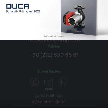
E-posta
info@ducapump.com
Telefon
+90 (212) 830 66 61
Sosyal Medya
Yasal
Çerez Politikası
Aydınlatma Metni