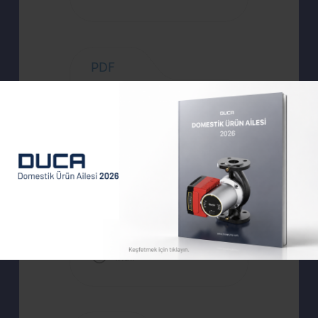
PDF
LVD OViS202405011L-R1
İndir