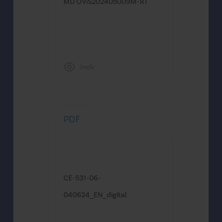
MD OViS202405009M-R1
İndir
PDF
CE-531-06-
040624_EN_digital