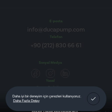
E-posta
info@ducapump.com
Telefon
+90 (212) 830 66 61
Sosyal Medya
Yasal
Çerez Politikası
Aydınlatma Metni
Anladım!
Daha iyi bir deneyim için çerezleri kullanıyoruz.
Daha Fazla Detay
Detaylar
Pencere 2 saniye sonra kapanacaktır...