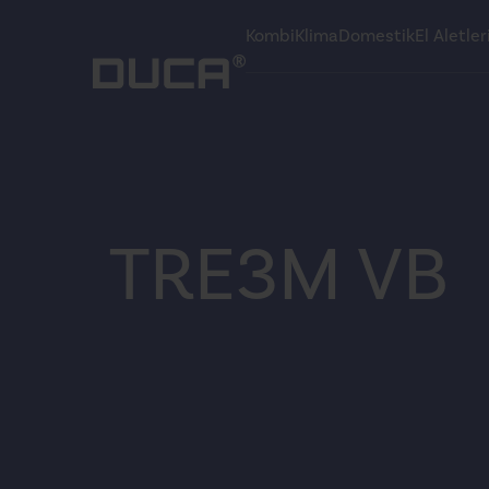
Kombi
Klima
Domestik
El Aletler
TRE3M VB