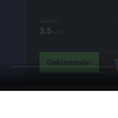
Maks. Debi
3.5
m³/h
Dokümanlar
T