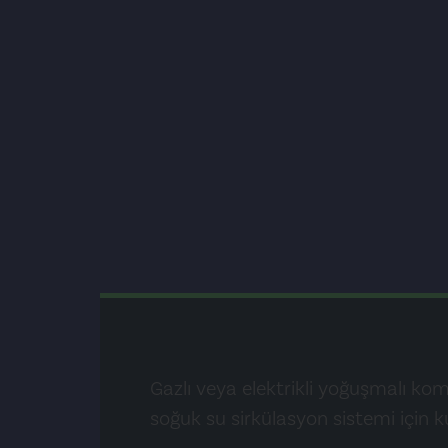
Gazlı veya elektrikli yoğuşmalı kom
soğuk su sirkülasyon sistemi için k