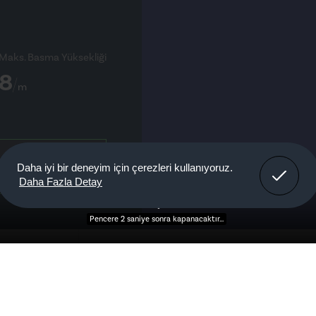
Maks. Basma Yüksekliği
8
m
eklif Al
Anladım!
Daha iyi bir deneyim için çerezleri kullanıyoruz.
Daha Fazla Detay
Özellikler
Performans