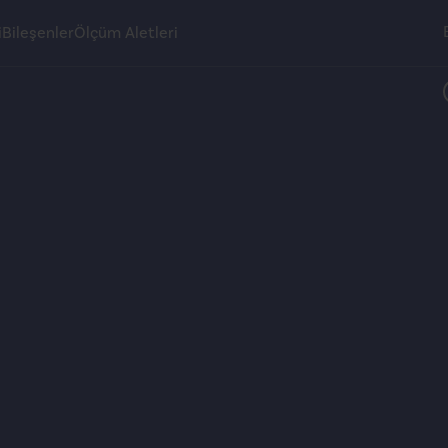
i
Bileşenler
Ölçüm Aletleri