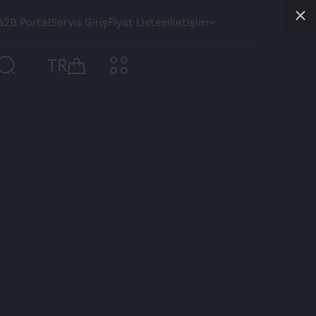
B2B Portal
Servis Giriş
Fiyat Listesi
İletişim
TR