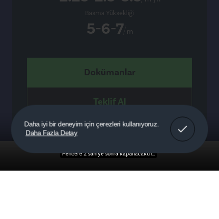
Basma Yüksekliği
5-6-7
m
Dokümanlar
Teklif Al
Anladım!
Daha iyi bir deneyim için çerezleri kullanıyoruz.
Daha Fazla Detay
Detaylar
Pencere 1 saniye sonra kapanacaktır...