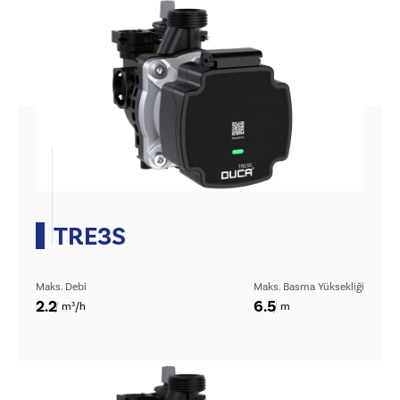
TRE3S
Maks. Debi
Maks. Basma Yüksekliği
2.2
6.5
m³/h
m