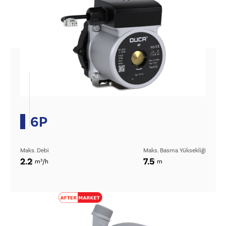
6P
Maks. Debi
Maks. Basma Yüksekliği
2.2
7.5
m³/h
m