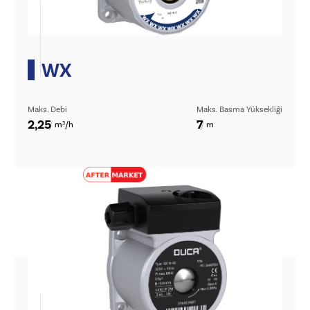
WX
Maks. Debi
Maks. Basma Yüksekliği
2,25
7
m³/h
m