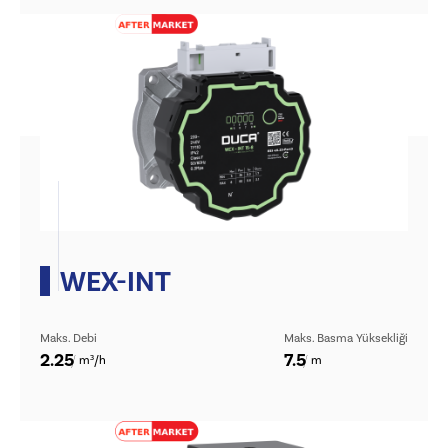
WEX-INT
Maks. Debi
Maks. Basma Yüksekliği
2.25
7.5
m³/h
m