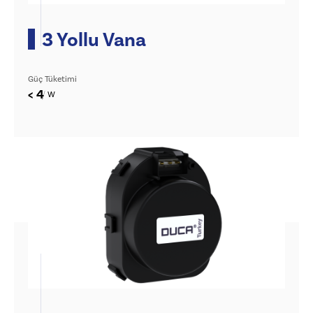
3 Yollu Vana
Güç Tüketimi
< 4
W