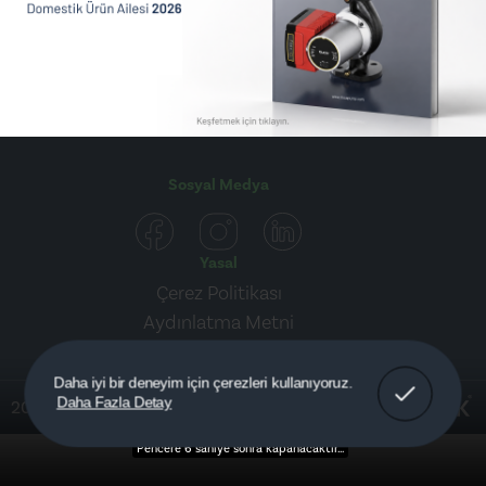
E-posta
info@ducapump.com
Telefon
+90 (212) 830 66 61
Sosyal Medya
Yasal
Çerez Politikası
Aydınlatma Metni
Anladım!
Daha iyi bir deneyim için çerezleri kullanıyoruz.
Daha Fazla Detay
2026©
Duca®
Detaylar
Pencere 5 saniye sonra kapanacaktır...