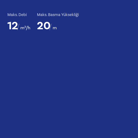
Maks. Debi
Maks. Basma Yüksekliği
12
20
m³/h
m
UC
D