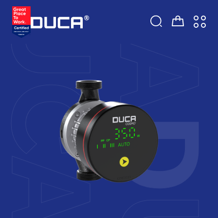
UC
UCA