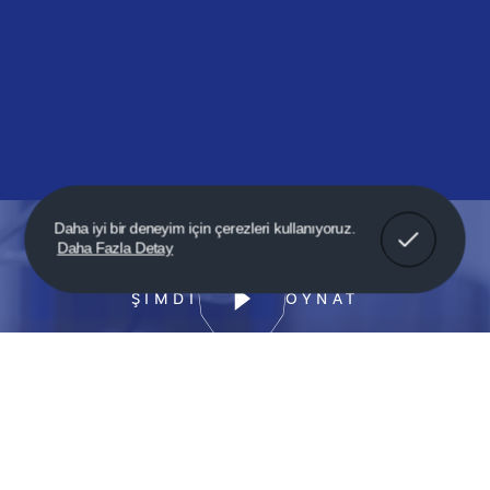
Anladım!
Daha iyi bir deneyim için çerezleri kullanıyoruz.
Daha Fazla Detay
ŞİMDİ
OYNAT
Türkiye’de üretiyor, 35 ülkeye
ihraç ediyoruz.