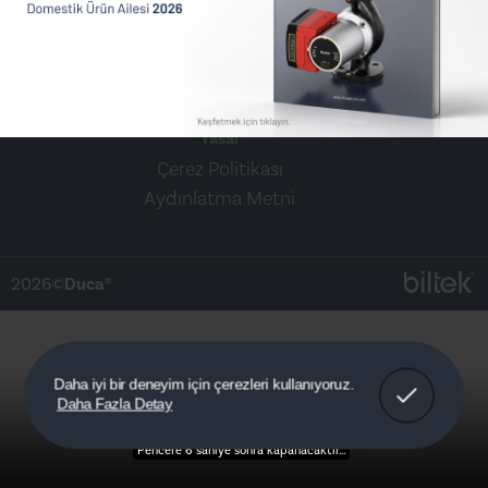
Sosyal Medya
Yasal
Çerez Politikası
Aydınlatma Metni
2026©
Duca®
Anladım!
Daha iyi bir deneyim için çerezleri kullanıyoruz.
Daha Fazla Detay
Detaylar
Pencere 5 saniye sonra kapanacaktır...