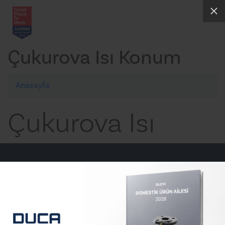
Çukurova Isı Konum
Anasayfa
Çukurova Isı
E-posta
info@ducapump.com
Telefon
+90 (212) 830 66 61