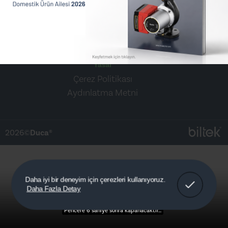
Sosyal Medya
Yasal
Çerez Politikası
Aydınlatma Metni
2026©
Duca®
Anladım!
Daha iyi bir deneyim için çerezleri kullanıyoruz.
Daha Fazla Detay
Detaylar
Pencere 5 saniye sonra kapanacaktır...