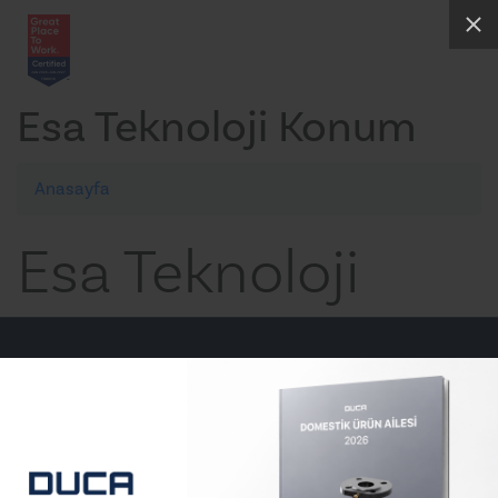
Esa Teknoloji Konum
Anasayfa
Esa Teknoloji
E-posta
info@ducapump.com
Telefon
+90 (212) 830 66 61