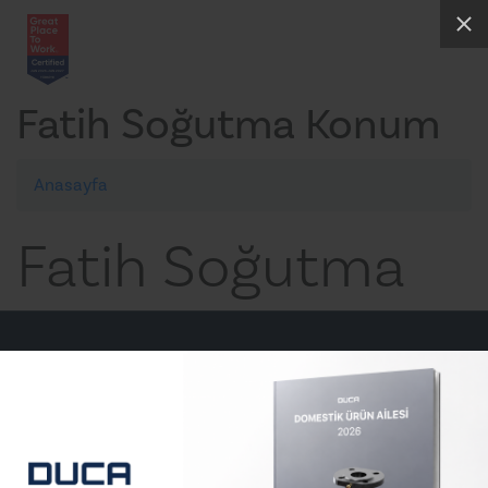
Fatih Soğutma Konum
Anasayfa
Fatih Soğutma
E-posta
info@ducapump.com
Telefon
+90 (212) 830 66 61