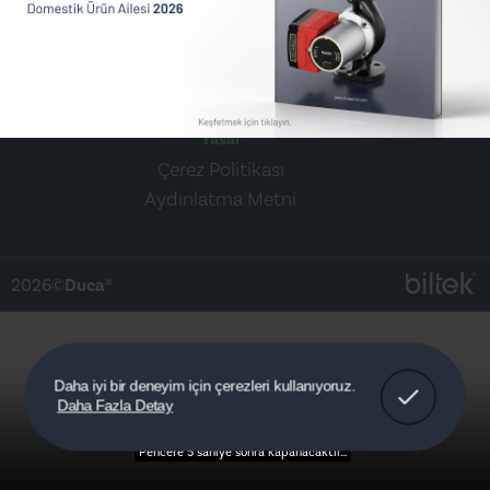
Sosyal Medya
Yasal
Çerez Politikası
Aydınlatma Metni
2026©
Duca®
Anladım!
Daha iyi bir deneyim için çerezleri kullanıyoruz.
Daha Fazla Detay
Detaylar
Pencere 5 saniye sonra kapanacaktır...