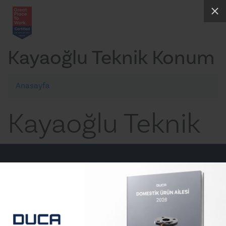
Kayaoğlu Teknik Konum
Anasayfa
Kayaoğlu Teknik
E-posta
info@ducapump.com
Telefon
+90 (212) 830 66 61