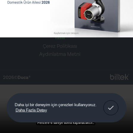
Sosyal Medya
Yasal
Çerez Politikası
Aydınlatma Metni
2026©
Duca®
Anladım!
Daha iyi bir deneyim için çerezleri kullanıyoruz.
Daha Fazla Detay
Detaylar
Pencere 5 saniye sonra kapanacaktır...